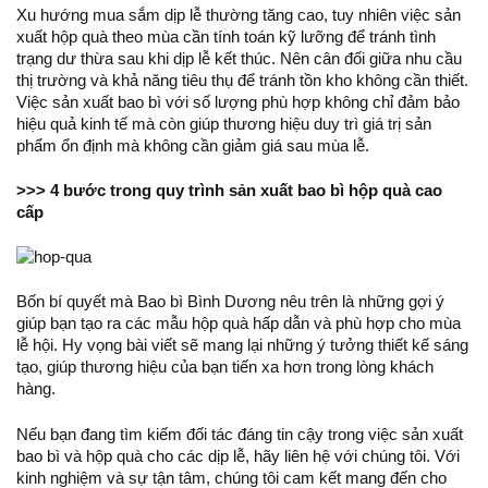
Xu hướng mua sắm dịp lễ thường tăng cao, tuy nhiên việc sản
xuất hộp quà theo mùa cần tính toán kỹ lưỡng để tránh tình
trạng dư thừa sau khi dịp lễ kết thúc. Nên cân đối giữa nhu cầu
thị trường và khả năng tiêu thụ để tránh tồn kho không cần thiết.
Việc sản xuất bao bì với số lượng phù hợp không chỉ đảm bảo
hiệu quả kinh tế mà còn giúp thương hiệu duy trì giá trị sản
phẩm ổn định mà không cần giảm giá sau mùa lễ.
>>>
4 bước trong quy trình sản xuất bao bì hộp quà cao
cấp
Bốn bí quyết mà
Bao bì Bình Dương
nêu trên là những gợi ý
giúp bạn tạo ra các mẫu hộp quà hấp dẫn và phù hợp cho mùa
lễ hội. Hy vọng bài viết sẽ mang lại những ý tưởng thiết kế sáng
tạo, giúp thương hiệu của bạn tiến xa hơn trong lòng khách
hàng.
Nếu bạn đang tìm kiếm đối tác đáng tin cậy trong việc sản xuất
bao bì và hộp quà cho các dịp lễ, hãy
liên hệ với chúng tôi
. Với
kinh nghiệm và sự tận tâm, chúng tôi cam kết mang đến cho