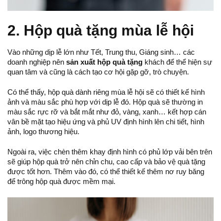
2. Hộp quà tặng mùa lễ hội
Vào những dịp lễ lớn như Tết, Trung thu, Giáng sinh… các
doanh nghiệp nên
sản xuất hộp quà tặng
khách để thể hiện sự
quan tâm và cũng là cách tạo cơ hội gặp gỡ, trò chuyện.
Có thể thấy, hộp quà dành riêng mùa lễ hội sẽ có thiết kế hình
ảnh và màu sắc phù hợp với dịp lễ đó. Hộp quà sẽ thường in
màu sắc rực rỡ và bắt mắt như đỏ, vàng, xanh… kết hợp cán
vân bề mặt tạo hiệu ứng và phủ UV định hình lên chi tiết, hình
ảnh, logo thương hiệu.
Ngoài ra, việc chèn thêm khay định hình có phủ lớp vải bên trên
sẽ giúp hộp quà trở nên chỉn chu, cao cấp và bảo vệ quà tặng
được tốt hơn. Thêm vào đó, có thể thiết kế thêm nơ ruy băng
để trông hộp quà được mềm mại.