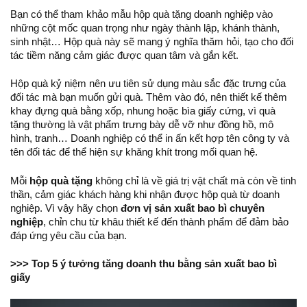
Bạn có thể tham khảo mẫu hộp quà tặng doanh nghiệp vào
những cột mốc quan trọng như ngày thành lập, khánh thành,
sinh nhật… Hộp quà này sẽ mang ý nghĩa thăm hỏi, tạo cho đối
tác tiềm năng cảm giác được quan tâm và gắn kết.
Hộp quà kỷ niệm nên ưu tiên sử dụng màu sắc đặc trưng của
đối tác mà bạn muốn gửi quà. Thêm vào đó, nên thiết kế thêm
khay đựng quà bằng xốp, nhung hoặc bìa giấy cứng, vì quà
tặng thường là vật phẩm trưng bày dễ vỡ như đồng hồ, mô
hình, tranh… Doanh nghiệp có thể in ấn kết hợp tên công ty và
tên đối tác để thể hiện sự khăng khít trong mối quan hệ.
Mỗi
hộp quà tặng
không chỉ là về giá trị vật chất mà còn về tinh
thần, cảm giác khách hàng khi nhận được hộp quà từ doanh
nghiệp. Vì vậy hãy chọn
đơn vị sản xuất bao bì chuyên
nghiệp
, chỉn chu từ khâu thiết kế đến thành phẩm để đảm bảo
đáp ứng yêu cầu của bạn.
>>>
Top 5 ý tưởng tăng doanh thu bằng sản xuất bao bì
giấy