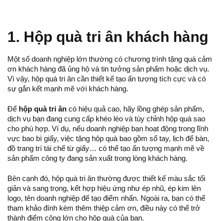
1. Hộp quà tri ân khách hàng
Một số doanh nghiệp lớn thường có chương trình tặng quà cảm
ơn khách hàng đã ủng hộ và tin tưởng sản phẩm hoặc dịch vụ.
Vì vậy, hộp quà tri ân cần thiết kế tạo ấn tượng tích cực và có
sự gắn kết mạnh mẽ với khách hàng.
Để
hộp quà tri ân
có hiệu quả cao, hãy lồng ghép sản phẩm,
dịch vụ bạn đang cung cấp khéo léo và tùy chỉnh hộp quà sao
cho phù hợp. Ví dụ, nếu doanh nghiệp bạn hoạt động trong lĩnh
vực bao bì giấy, việc tặng hộp quà bao gồm sổ tay, lịch để bàn,
đồ trang trí tái chế từ giấy… có thể tạo ấn tượng mạnh mẽ về
sản phẩm công ty đang sản xuất trong lòng khách hàng.
Bên cạnh đó, hộp quà tri ân thường được thiết kế màu sắc tối
giản và sang trọng, kết hợp hiệu ứng như ép nhũ, ép kim lên
logo, tên doanh nghiệp để tạo điểm nhấn. Ngoài ra, bạn có thể
tham khảo đính kèm thêm thiệp cảm ơn, điều này có thể trở
thành điểm cộng lớn cho hộp quà của bạn.