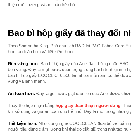
thiện môi trường và an toàn trẻ nhỏ.
Bao bì hộp giấy đã thay đổi 
Theo Samantha King, Phó chủ tịch R&D tại P&G Fabric Care Eu
hơn, an toàn hơn và tiết kiệm hơn.
Bền vững hơn:
Bao bì hộp giấy của Ariel đạt chứng nhận FSC. N
bền vững. Đây là một bước quan trọng trong hành trình giảm nh
bao bì hộp giấy ECOCLIC, 6.500 tấn nhựa mỗi năm có thể được g
vững và lành mạnh.
An toàn hơn:
Đây là gói nước giặt đầu tiên của Ariel được chứ
Thay thế hộp nhựa bằng
hộp giấy thân thiện người dùng
. Thi
khi sử dụng và giữ an toàn cho trẻ nhỏ. Đây là một trong những g
Tiết kiệm hơn:
Nhờ công nghệ COOLCLEAN (loại bỏ vết bẩn ngay 
người tiêu dùng giảm lượng khí thải do giặt giũ trong nhà tạo r