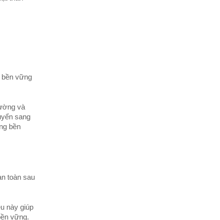
: bền vững
rường và
huyển sang
ờng bền
an toàn sau
u này giúp
bền vững.