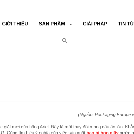
GIỚI THIỆU
SẢN PHẨM
GIẢI PHÁP
TIN T
(Nguồn: Packaging Europe v
giặt mới của hãng Ariel. Đây là một thay đổi mang dấu ấn lớn. Khẳn
G. Cùng tìm hiểu ý nghĩa của việc sản xuất
bao bì hộp giấy
nước gi