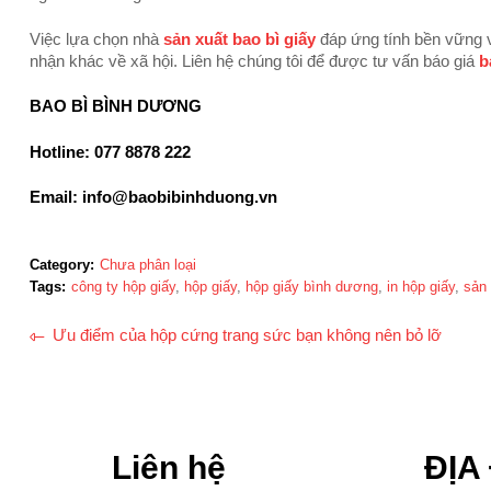
Việc lựa chọn nhà
sản xuất bao bì giấy
đáp ứng tính bền vững 
nhận khác về xã hội. Liên hệ chúng tôi để được tư vấn báo giá
b
BAO BÌ BÌNH DƯƠNG
Hotline: 077 8878 222
Email: info@baobibinhduong.vn
Category:
Chưa phân loại
Tags:
công ty hộp giấy
,
hộp giấy
,
hộp giấy bình dương
,
in hộp giấy
,
sản 
Ưu điểm của hộp cứng trang sức bạn không nên bỏ lỡ
Liên hệ
ĐỊA