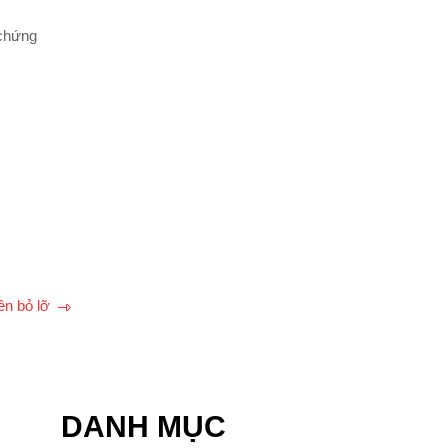
 chứng
ên bỏ lỡ
DANH MỤC