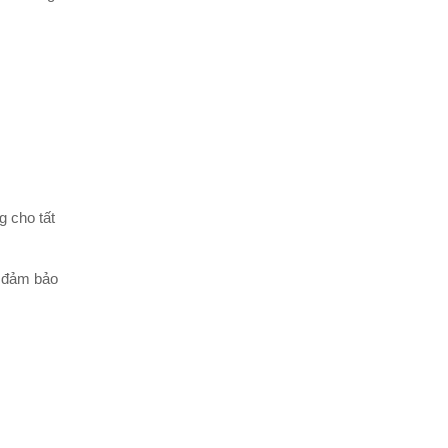
g cho tất
p đảm bảo