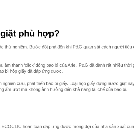
 giặt phù hợp?
c thử nghiệm. Bước đột phá đến khi P&G quan sát cách người tiêu
u âm thanh ‘click’ đóng bao bì của Ariel. P&G đã dành rất nhiều thời 
bao bì hộp giấy đã đáp ứng được.
nghiên cứu, phát triển bao bì giấy. Loại hộp giấy đựng nước giặt n
ờng ẩm ướt mà không ảnh hưởng đến khả năng tái chế của bao bì.
ặt ECOCLIC hoàn toàn đáp ứng được mong đợi của nhà sản xuất cũ