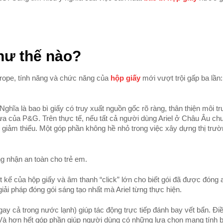
như thế nào?
rope, tính năng và chức năng của
hộp giấy
mới vượt trội gấp ba lần
ghĩa là bao bì giấy có truy xuất nguồn gốc rõ ràng, thân thiện môi t
ựa của P&G. Trên thực tế, nếu tất cả người dùng Ariel ở Châu Âu c
iảm thiểu. Một góp phần không hề nhỏ trong việc xây dựng thị trư
ng nhận an toàn cho trẻ em.
ết kế của hộp giấy và âm thanh “click” lớn cho biết gói đã được đóng 
iải pháp đóng gói sáng tạo nhất mà Ariel từng thực hiện.
cả trong nước lạnh) giúp tác động trực tiếp đánh bay vết bẩn. Điề
a. Và hơn hết góp phần giúp người dùng có những lựa chọn mang tính 