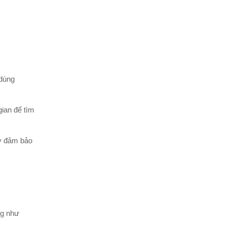
 dùng
gian để tìm
ày đảm bảo
ng như